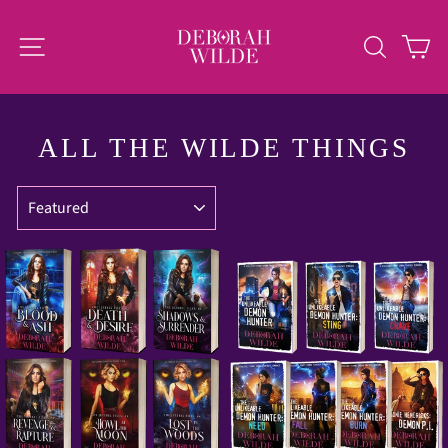
Skip
to
SITE NAVIGATION
SEAR
C
content
ALL THE WILDE THINGS
SORT