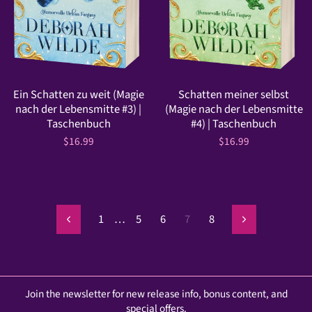
Ein Schatten zu weit (Magie
Schatten meiner selbst
nach der Lebensmitte #3) |
(Magie nach der Lebensmitte
Taschenbuch
#4) | Taschenbuch
$16.99
$16.99
1
…
5
6
7
8
Previous
Next
Join the newsletter for new release info, bonus content, and
special offers.